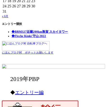
17
18
19
20
21
22
23
24
25
26
27
28
29
30
31
« 6月
エントリー競技
◆BRM327近畿200km敦賀 スカイタワー
◆Fleche Kinki 守山 2022
にほんブログ村 ポチッとお願いします
2019年PBP
◆
エントリー編