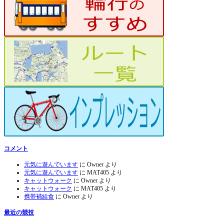
コメント
元気に遊んでいます
に
Owner
より
元気に遊んでいます
に
MAT405
より
キャットウォーク
に
Owner
より
キャットウォーク
に
MAT405
より
携帯補給食
に
Owner
より
最近の競技