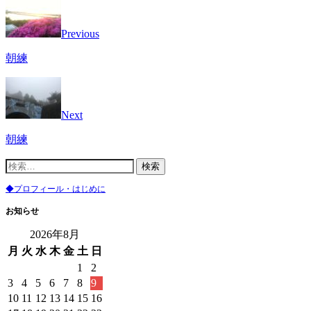
Previous
朝練
Next
朝練
検
索:
◆プロフィール・はじめに
お知らせ
2026年8月
月
火
水
木
金
土
日
1
2
3
4
5
6
7
8
9
10
11
12
13
14
15
16