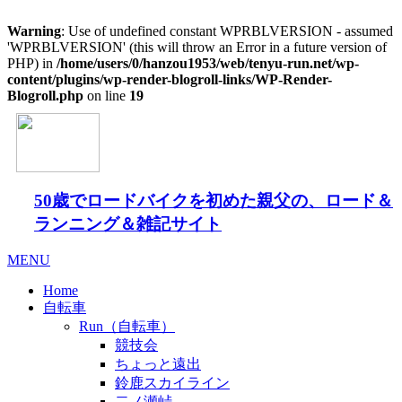
Warning
: Use of undefined constant WPRBLVERSION - assumed
'WPRBLVERSION' (this will throw an Error in a future version of
PHP) in
/home/users/0/hanzou1953/web/tenyu-run.net/wp-
content/plugins/wp-render-blogroll-links/WP-Render-
Blogroll.php
on line
19
50歳でロードバイクを初めた親父の、ロード＆
ランニング＆雑記サイト
MENU
Home
自転車
Run（自転車）
競技会
ちょっと遠出
鈴鹿スカイライン
二ノ瀬峠