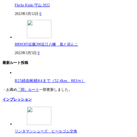
Fleche Kinki 守山 2022
2022年3月12日
0
BRM305近畿200近江八幡 風と泥んこ
2022年3月5日
0
最新ルート投稿
R25経由柘植K4まで（52.4km、883ｍ）
・お薦め
「関」ルート
一部更新しました。
インプレッション
リンタマンシューズ ヒールゴム交換