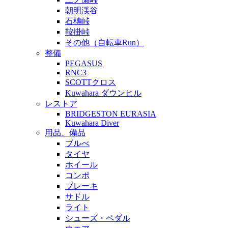
朝明渓谷
石槫峠
鞍掛峠
その他（自転車Run）
整備
PEGASUS
RNC3
SCOTTクロス
Kuwahara ダウンヒル
レストア
BRIDGESTON EURASIA
Kuwahara Diver
用品、備品
ブルべ
タイヤ
ホイール
コンポ
ブレーキ
サドル
ライト
シューズ・ペダル