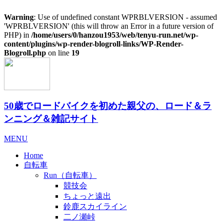
Warning
: Use of undefined constant WPRBLVERSION - assumed
'WPRBLVERSION' (this will throw an Error in a future version of
PHP) in
/home/users/0/hanzou1953/web/tenyu-run.net/wp-
content/plugins/wp-render-blogroll-links/WP-Render-
Blogroll.php
on line
19
50歳でロードバイクを初めた親父の、ロード＆ラ
ンニング＆雑記サイト
MENU
Home
自転車
Run（自転車）
競技会
ちょっと遠出
鈴鹿スカイライン
二ノ瀬峠