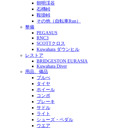
朝明渓谷
石槫峠
鞍掛峠
その他（自転車Run）
整備
PEGASUS
RNC3
SCOTTクロス
Kuwahara ダウンヒル
レストア
BRIDGESTON EURASIA
Kuwahara Diver
用品、備品
ブルべ
タイヤ
ホイール
コンポ
ブレーキ
サドル
ライト
シューズ・ペダル
ウエア